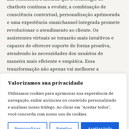
chatbots continua a evoluir, a combinação de
consciência contextual, personalização aprimorada
e uma experiência omnichannel integrada promete
revolucionar o atendimento ao cliente. Os
assistentes virtuais se tornarão mais intuitivos e
capazes de oferecer suporte de forma proativa,
atendendo às necessidades dos usuários de
maneira mais eficiente e empática. Essa
transformação não apenas vai melhorar a
satisfação do cliente, mas também fortalece a
Valorizamos sua privacidade
lealdade à marca, criando interações significativas e
duradouras.
Utilizamos cookies para aprimorar sua experiência de
navegação, exibir anúncios ou conteúdo personalizado
e analisar nosso tráfego. Ao clicar em “Aceitar todos”,
você concorda com nosso uso de cookies.
Personalizar
Rejeitar
Aceitar tudo