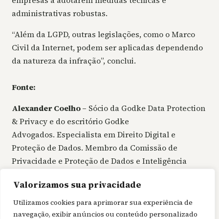
administrativas robustas.
“Além da LGPD, outras legislações, como o Marco
Civil da Internet, podem ser aplicadas dependendo
da natureza da infração”, conclui.
Fonte:
Alexander Coelho –
Sócio da Godke Data Protection
& Privacy e do escritório Godke
Advogados. Especialista em Direito Digital e
Proteção de Dados. Membro da Comissão de
Privacidade e Proteção de Dados e Inteligência
Artificial (IA) da OAB/São Paulo. Pós-graduado em
Valorizamos sua privacidade
Digital Services pela Faculdade de Direito de Lisboa
(Portugal).
Utilizamos cookies para aprimorar sua experiência de
navegação, exibir anúncios ou conteúdo personalizado