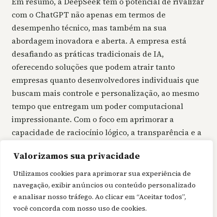
Em resumo, a DeepSeek tem o potencial de rivalizar
com o ChatGPT não apenas em termos de
desempenho técnico, mas também na sua
abordagem inovadora e aberta. A empresa está
desafiando as práticas tradicionais de IA,
oferecendo soluções que podem atrair tanto
empresas quanto desenvolvedores individuais que
buscam mais controle e personalização, ao mesmo
tempo que entregam um poder computacional
impressionante. Com o foco em aprimorar a
capacidade de raciocínio lógico, a transparência e a
eficiência, a DeepSeek está moldando um futuro
Valorizamos sua privacidade
onde pode se tornar uma alternativa real ao
ChatGPT e outros modelos proprietários.
Utilizamos cookies para aprimorar sua experiência de
navegação, exibir anúncios ou conteúdo personalizado
e analisar nosso tráfego. Ao clicar em “Aceitar todos”,
você concorda com nosso uso de cookies.