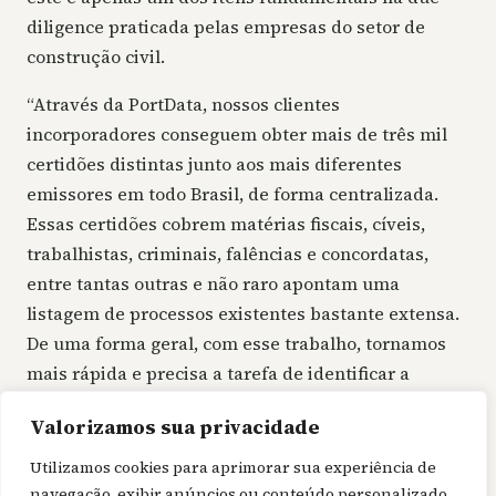
diligence praticada pelas empresas do setor de
construção civil.
“Através da PortData, nossos clientes
incorporadores conseguem obter mais de três mil
certidões distintas junto aos mais diferentes
emissores em todo Brasil, de forma centralizada.
Essas certidões cobrem matérias fiscais, cíveis,
trabalhistas, criminais, falências e concordatas,
entre tantas outras e não raro apontam uma
listagem de processos existentes bastante extensa.
De uma forma geral, com esse trabalho, tornamos
mais rápida e precisa a tarefa de identificar a
existência de passivos jurídicos que possam
Valorizamos sua privacidade
impactar o valor de uma transação ou,
eventualmente, até mesmo inviabilizá-la”, afirma
Utilizamos cookies para aprimorar sua experiência de
navegação, exibir anúncios ou conteúdo personalizado