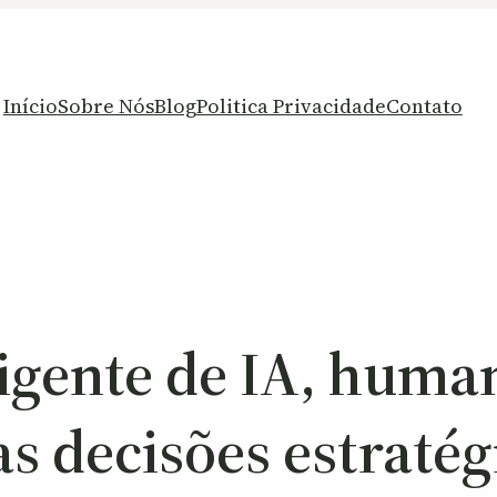
Início
Sobre Nós
Blog
Politica Privacidade
Contato
igente de IA, huma
as decisões estratég